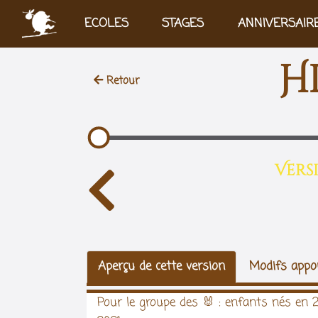
Aller au contenu principal
ECOLES
STAGES
ANNIVERSAIR
H
Retour
Versi
Aperçu de cette version
Modifs appor