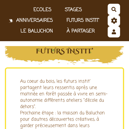
Aller au contenu principal
ECOLES
STAGES
Reche
ANNIVERSAIRES
FUTURS INSTIT'
LE BALUCHON
À PARTAGER
Au coeur du bois, les futurs instit'
partagent leurs ressentis après une
matinée en forêt passée à vivre en semi-
autonomie différents ateliers "d'école du
dehors".
Prochaine étape : la maison du Baluchon
pour d'autres découvertes créatives, à
garder précieusement dans leurs