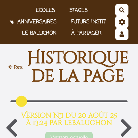
Aller au contenu principal
ECOLES
STAGES
Reche
ANNIVERSAIRES
FUTURS INSTIT'
LE BALUCHON
À PARTAGER
Historique
Retour
de la page
Version N°1 du 20 août 25
à 13:24 par lebaluchon