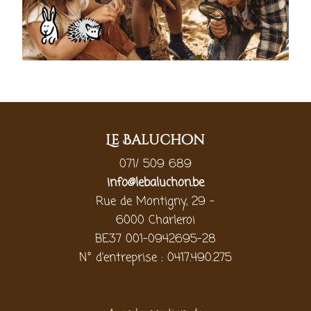
Le Baluchon
071/ 509 689
info@lebaluchon.be
Rue de Montigny, 29 -
6000 Charleroi
BE37 001-0942695-28
N° d'entreprise : 0417.490.275