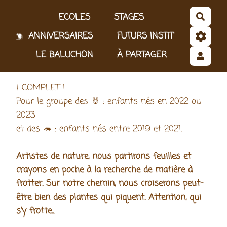
Aller au contenu principal
ECOLES
STAGES
Reche
ANNIVERSAIRES
FUTURS INSTIT'
LE BALUCHON
À PARTAGER
! COMPLET !
Pour le groupe des 🐰 : enfants nés en 2022 ou
2023
et des 🦔 : enfants nés entre 2019 et 2021.
Artistes de nature, nous partirons feuilles et
crayons en poche à la recherche de matière à
frotter. Sur notre chemin, nous croiserons peut-
être bien des plantes qui piquent. Attention, qui
s'y frotte..
.