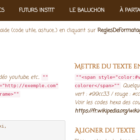
ES
FUTURS INSTIT'
LE BALUCHON
À PART
ide (code utile, astuce...) en cliquant sur
ReglesDeFormata
Mettre du texte 
éo youtube, etc...
""
""<span style="color:#
Quelqu
="http://exemple.com"
colorer</span>""
vert : #99cc33 / rouge : #
rame>""
Voir les codes hexa des cou
https://fr.wikipedia.org/wik
i, 

Aligner du texte