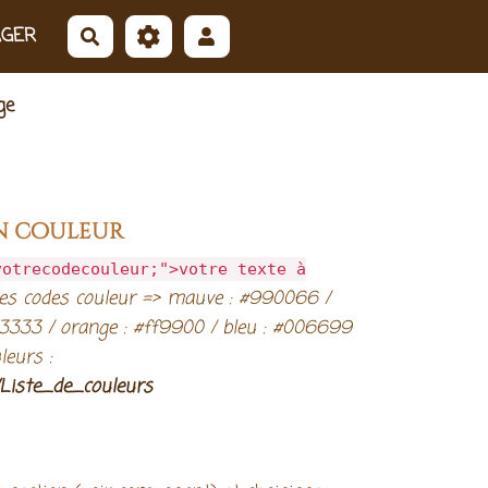
AGER
Rechercher
ge
en couleur
votrecodecouleur;">votre texte à
es codes couleur => mauve : #990066 /
cc3333 / orange : #ff9900 / bleu : #006699
leurs :
i/Liste_de_couleurs