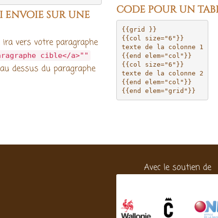
code pour un tab
i envoie sur une
{{grid }}

{{col size="6"}}

i ira vers votre paragraphe
texte de la colonne 1

aragraphe cible</a>""
{{end elem="col"}}

{{col size="6"}}

te au dessus du paragraphe
texte de la colonne 2

{{end elem="col"}}

Avec le soutien de