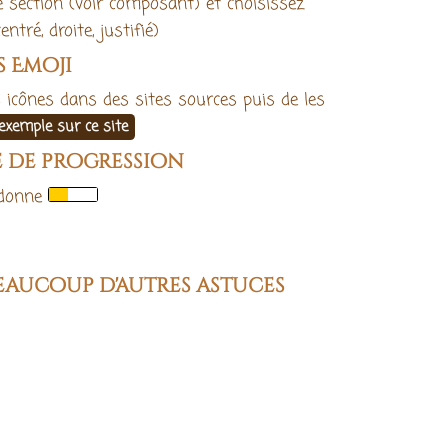
e section (voir composant) et choisissez
ntré, droite, justifié)
s Emoji
es icônes dans des sites sources puis de les
exemple sur ce site
e de progression
donne
eaucoup d'autres astuces
rété comme lien wiki