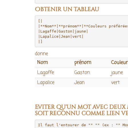
Obtenir un tableau
[|

|**Nom**|**prénom**|**Couleurs préférées
|Lagaffe|Gaston|jaune|

|Lapalice|Jean|vert|

donne
Nom
prénom
Couleur
Lagaffe
Gaston
jaune
Lapalice
Jean
vert
Eviter qu'un mot avec deux
soit reconnu comme lien ve
Il faut l'entourer de "" "" (ex : "" Mo