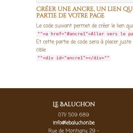
Créer une ancre, un lien qu
partie de votre page
Le code suivant permet de créer le lien qu
""<a href="#ancre1">Aller vers le p
Et cette partie de code sera à placer jus
cible
""<div id="ancre1"></div>""
Le Baluchon
071/ 509 689
info@lebaluchon.be
Rue de Montigny, 29 -