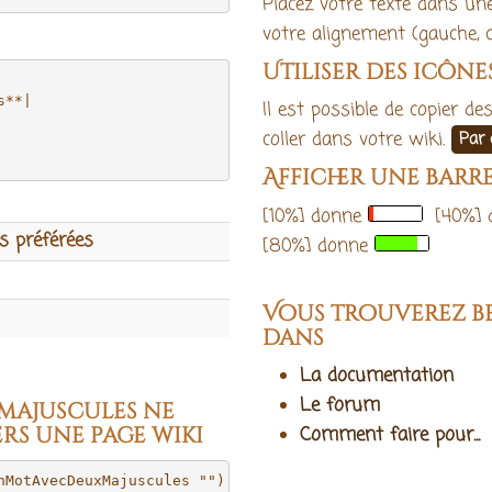
Placez votre texte dans un
votre alignement (gauche, ce
Utiliser des icône
**|

Il est possible de copier d
coller dans votre wiki.
Par 
Afficher une barr
[10%] donne
[40%] 
s préférées
[80%] donne
Vous trouverez b
dans
La documentation
Le forum
 majuscules ne
rs une page wiki
Comment faire pour...
nMotAvecDeuxMajuscules "") pour qu'il ne soit pas interp