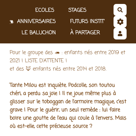
Aller au contenu principal
ECOLES
STAGES
Reche
ANNIVERSAIRES
FUTURS INSTIT'
LE BALUCHON
À PARTAGER
Pour le groupe des 🦔 : enfants nés entre 2019 et
2021 ! LISTE D'ATTENTE !
et des 🦊 enfants nés entre 2014 et 2018.
Tante Milou est inquiète. Podcolle, son toutou
chéri, a perdu sa joie ! Il ne joue même plus à
glisser sur le toboggan de l’armoire magique, c'est
grave ! Pour le guérir, un seul remède : lui faire
boire une goutte de l'eau qui coule à l'envers. Mais
où est-elle, cette précieuse source ?