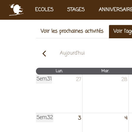
Aller au contenu principal
ECOLES
STAGES
ANNIVERSAIR
Voir les prochaines activités
Voir l'a
Aujourd'hui
Lun.
Mar.
Sem.31
27
28
Sem.32
3
4