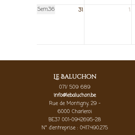
Sem.36
31
1
Le Baluchon
071/ 509 689
info@lebaluchon.be
Rue de Montigny, 29 -
6000 Charleroi
BE37 001-0942695-28
N° d'entreprise : 0417.490.275