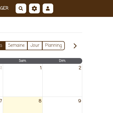
AGER
Rechercher
s
Semaine
Jour
Planning
Sam.
Dim.
1
1
2
7
8
9