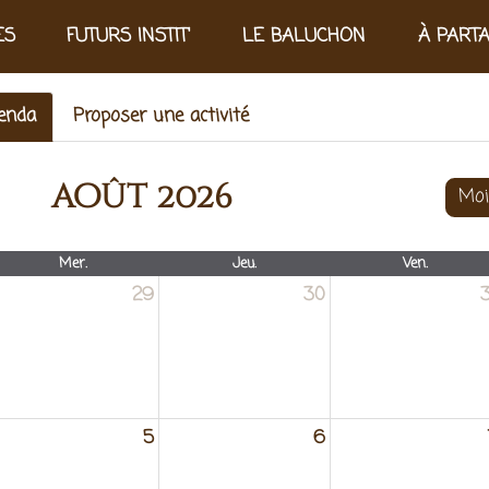
ES
FUTURS INSTIT'
LE BALUCHON
À PART
genda
Proposer une activité
août 2026
Moi
Mer.
Jeu.
Ven.
29
30
3
5
6