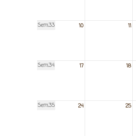
Sem.33
10
11
Sem.34
17
18
Sem.35
24
25