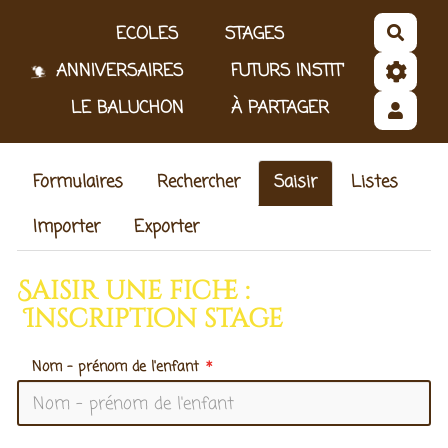
Aller au contenu principal
ECOLES
STAGES
Reche
ANNIVERSAIRES
FUTURS INSTIT'
LE BALUCHON
À PARTAGER
Formulaires
Rechercher
Saisir
Listes
Importer
Exporter
Saisir une fiche :
Inscription stage
Nom - prénom de l'enfant