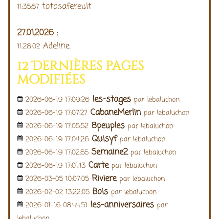
totosafereult
11:35:57
27.01.2026 :
Adeline.
11:28:02
12 Dernières pages
modifiées
les-stages
2026-06-19 17:09:26
par lebaluchon
CabaneMerlin
2026-06-19 17:07:27
par lebaluchon
8peuples
2026-06-19 17:05:52
par lebaluchon
Quisyf
2026-06-19 17:04:26
par lebaluchon
Semaine2
2026-06-19 17:02:55
par lebaluchon
Carte
2026-06-19 17:01:13
par lebaluchon
Riviere
2026-03-05 10:07:05
par lebaluchon
Bois
2026-02-02 13:22:05
par lebaluchon
les-anniversaires
2026-01-16 08:44:51
par
lebaluchon