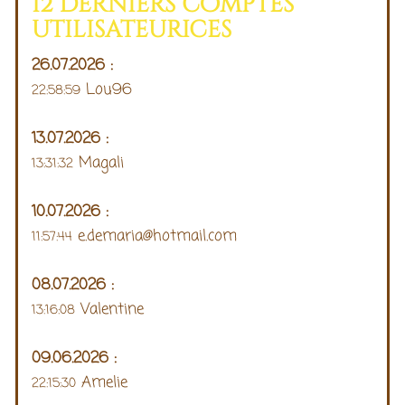
12 Derniers comptes
utilisateurices
26.07.2026 :
Lou96
22:58:59
13.07.2026 :
Magali
13:31:32
10.07.2026 :
e.demaria@hotmail.com
11:57:44
08.07.2026 :
Valentine
13:16:08
09.06.2026 :
Amelie
22:15:30