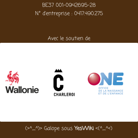
BE37 001-0942695-28
N° d'entreprise : 0417.490.275
Avec le soutien de
(>^_^)> Galope sous
YesWiki
<(^_^<)