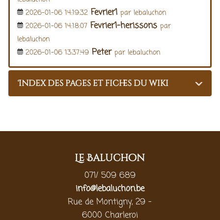
Fevrier1
2026-01-06 14:19:32
par lebaluchon
Fevrier1-herissons
2026-01-06 14:18:07
par
lebaluchon
Peter
2026-01-06 13:37:49
par lebaluchon
Index des pages et fiches du wiki
Le Baluchon
071/ 509 689
info@lebaluchon.be
Rue de Montigny, 29 -
6000 Charleroi