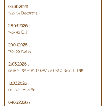
05.06.2026 :
Ducarme
12:24:54
28.04.2026 :
Elif
14:34:45
20.04.2026 :
Ketty
17:04:09
21.03.2026 :
💸 +1.81919243779 BTC Next 👉🏿 💸
06:18:04
18.03.2026 :
Aurelie
08:48:29
04.03.2026 :