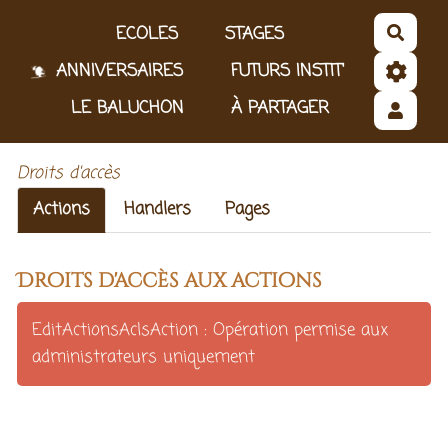
Aller au contenu principal
ECOLES
STAGES
Reche
ANNIVERSAIRES
FUTURS INSTIT'
LE BALUCHON
À PARTAGER
Droits d'accès
Actions
Handlers
Pages
Droits d'accès aux actions
EditActionsAclsAction : Opération permise aux
administrateurs uniquement